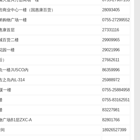
岩商业中心一楼（国惠康百货）
28093405
弟购物广场一楼
0755-27299552
惠康首层
27331116
城百货二楼
29909965
花园一楼
29021996
后）
27662611
一楼JUSCO内
86359996
岛内L-314
25988972
大厦一楼
0755-25884958
楼
0755-83162551
楼
83227981
场B1层ZXC-A
82801766
房间
18926527399