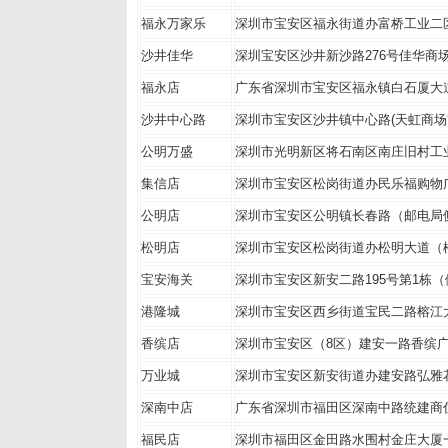
福永万家乐
深圳市宝安区福永街道办富桥工业二
沙井佳华
深圳宝安区沙井新沙路276号佳华商
福永店
广东省深圳市宝安区福永镇白石厦大
沙井中心路
深圳市宝安区沙井镇中心路(天虹商场
公明万盛
深圳市光明新区将石南区南庄旧村工
集信店
深圳市宝安区松岗街道办民乐福购物
公明店
深圳市宝安区公明镇长春路（邮电局
松明店
深圳市宝安区松岗街道办松明大道（
宝安海关
深圳市宝安区新安二路195号第1栋
港隆城
深圳市宝安区西乡街道宝民二路榕江
香缤店
深圳市宝安区（8区）建安一路香缤
万业城
深圳市宝安区新安街道办建安路弘雅花
深南中店
广东省深圳市福田区深南中路统建商住
福民店
深圳市福田区金田路水围村金庄大厦