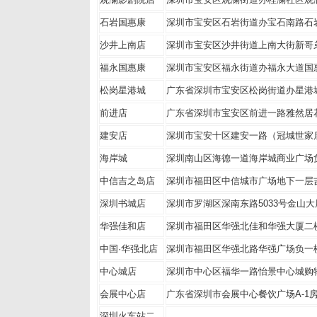
石岩国惠康
深圳市宝安区石岩街道办宝石南路石
沙井上南店
深圳市宝安区沙井街道上南大街新哥
福永国惠康
深圳市宝安区福永街道办福永大道国
松岗星港城
广东省深圳市宝安区松岗街道办星港
前进店
广东省深圳市宝安区前进一路雅然居
建安店
深圳市宝安十区建安一路（冠城世家
海岸城
深圳南山区海德一道海岸城商业广场负
中信吉之岛店
深圳市福田区中信城市广场地下一层吉之
深圳书城店
深圳市罗湖区深南东路5033号金山
华强佳和店
深圳市福田区华强北佳和华强大厦二
中国·华强北店
深圳市福田区华强北路华强广场负一
中心城店
深圳市中心区福华一路怡景中心城购物广
会展中心店
广东省深圳市会展中心餐饮广场A-1
深圳火车站二