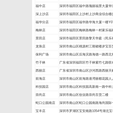
福中店
深圳市福田区福中路瑰丽福景大厦华
深上沙店
深圳市福田区上沙村上沙商业综合楼(中苑
福华分店
深圳市福田区福华路华海大厦一楼Y0
梅林店
深圳市福田区梅林路梅林一村家乐福
景田店
深圳市福田区景田路擎天华庭（民乐
龙珠店
深圳市南山区桃源村三期裙楼岁宝百货
保利广场
深圳市南山区后海滨路海德一路西北
竹子林
广东省深圳福田区竹子林紫竹七路联
西丽店
广东省深圳市南山区沙河西路西丽天
前海店
深圳市南山区前海路港湾丽都花园人
科技园店
深圳市南山区科技园高新南一路中科
崇尚店
深圳市南山区创业路崇尚百货二楼
蛇口公园南店
深圳市南山区蛇口公园南路海尚国际
宝丰店
深圳市罗湖区宝安南路1054号湖北