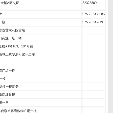
站大楼A区夹层
82328809
旁
0755-82333585
一楼
0755-82359191
君逸世家花园首层
日商业广场一楼
A1楼103、104号铺
西城上筑华润万家一二楼
盛广场一楼
一楼
裙楼一楼部分
华商场首层
园一层
综合楼裕客隆购物广场一楼