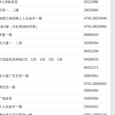
商业中心B栋首层
28122986
崇尚百货一、二楼
29015866
北侧锦绣江南四期人人乐超市一楼
0755-29552848
花园1栋1楼（天虹商场斜对面）
0755-29016866
芬艺术厦一楼
89899160
富都酒店大厦一、二层
28285594
楼
89302299
方花园意府商铺132、133、134、135、136
84508533
楼
89352271
宝钜商业大厦广百百货一楼
28903962
0755-28856655
大道龙洲百货一楼
28854466
街星宇广场首层
28455566
上河坊人人乐超市一楼
23044152
澜大道兴万达商场一楼
0755-27987133