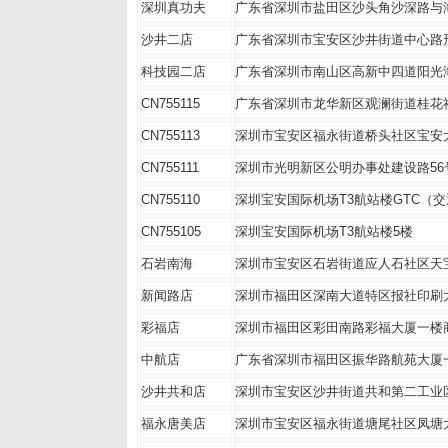
深圳真功夫
广东省深圳市盐田区沙头角沙深路与
沙井二店
广东省深圳市宝安区沙井街道中心路
科技园二店
广东省深圳市南山区高新中四道阳光海
CN755115
广东省深圳市龙华新区观澜街道桂花
CN755113
深圳市宝安区福永街道桥头社区宝安大
CN755111
深圳市光明新区公明办事处建设路56
CN755110
深圳宝安国际机场T3航站楼GTC（
CN755105
深圳宝安国际机场T3航站楼5楼
石岩南海
深圳市宝安区石岩街道应人石社区天
新闻路店
深圳市福田区深南大道特区报社印刷
彩福店
深圳市福田区彩田南路彩福大厦一楼
中航店
广东省深圳市福田区振华路航苑大厦
沙井共和店
深圳市宝安区沙井街道共和第二工业
福永唐美店
深圳市宝安区福永街道塘尾社区凤塘