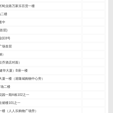
区蚝业路万家乐百货一楼
场二楼
道中
首层)
业区8号
广场首层
侧）
松乔酒店对面）
（健华大厦）B座一楼
大厦一楼（港隆城购物中心旁）
广场二楼
园一期A栋102之一
裙楼101之一
一楼（人人乐购物广场旁）