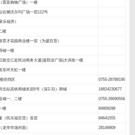
（置富购物广场）一楼
右侧沃尔玛广场一层112号
家乐福旁）
二楼
路育才花园商业楼一层（为盛百货）
商铺一楼
旺路交汇处民治商务大厦(嘉熙业广场)大润发一楼
路东环天虹一楼
食堂二楼排挡区
0755-28788195
道深圳北站高铁商铺夹层6号（深2-31）商铺
18824230677
场商业城一、二楼
0755-28690556
物广场一楼
84809298
佳通大厦（民乐福百货）首层
84641555
北路（龙华市场对面）
28149909