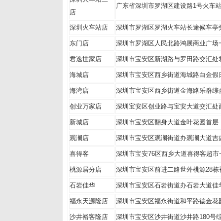
广东省深圳市罗湖区建设路1号火车
店
深圳火车站店
深圳市罗湖区罗湖火车站长途候车亭
东门店
深圳市罗湖区人民北路鸿展商业广场
君逸世家店
深圳市宝安区新湖路与罗田路交汇处
海城店
深圳市宝安区西乡街道海城路白金假
海湾店
深圳市宝安区西乡街道金海路乐群综合楼
创业万家店
深圳宝安区创业路与宝安大道交汇处
新城店
深圳市宝安区翻身大道金叶花园首层
观澜店
深圳市宝安区观澜街道办观澜大道吉
喜得客
深圳市宝安76区西乡大道喜得客超市
桃源居分店
深圳市宝安区前进二路世外桃源28栋
石岩佳华
深圳市宝安区石岩街道办石岩大道佳
福永天源隆店
深圳市宝安区福永街道和平路德金花
沙井裕客隆店
深圳市宝安区沙井街道沙井路180号