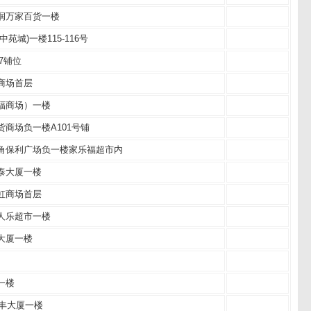
润万家百货一楼
城)一楼115-116号
7铺位
商场首层
福商场）一楼
商场负一楼A101号铺
角保利广场负一楼家乐福超市内
泰大厦一楼
虹商场首层
人乐超市一楼
大厦一楼
一楼
宝丰大厦一楼