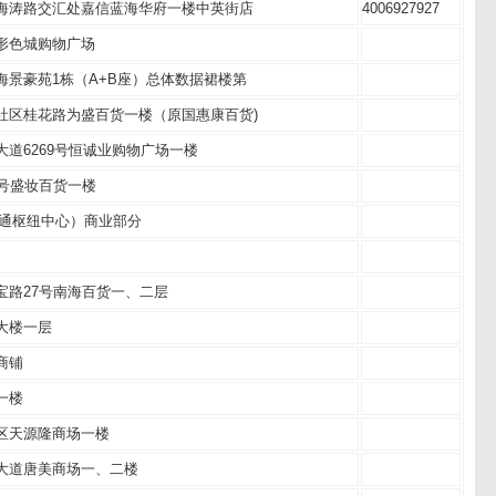
海涛路交汇处嘉信蓝海华府一楼中英街店
4006927927
形色城购物广场
景豪苑1栋（A+B座）总体数据裙楼第
社区桂花路为盛百货一楼（原国惠康百货)
道6269号恒诚业购物广场一楼
号盛妆百货一楼
交通枢纽中心）商业部分
宝路27号南海百货一、二层
大楼一层
商铺
一楼
区天源隆商场一楼
大道唐美商场一、二楼